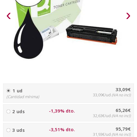
‹
›
33,09€
1 ud
33,09€/ud
(IVA no incl)
(Cantidad mínima)
65,26€
-1,39% dto.
2 uds
32,63€/ud
(IVA no incl)
95,79€
-3,51% dto.
3 uds
31,93€/ud
(IVA no incl)