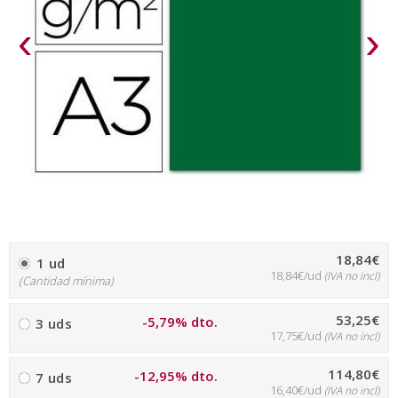
‹
›
18,84€
1 ud
18,84€/ud
(IVA no incl)
(Cantidad mínima)
53,25€
-5,79% dto.
3 uds
17,75€/ud
(IVA no incl)
114,80€
-12,95% dto.
7 uds
16,40€/ud
(IVA no incl)