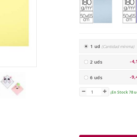
1 ud
(Cantidad mínima)
-4,
2 uds
-9,
6 uds
¡En Stock 78 u