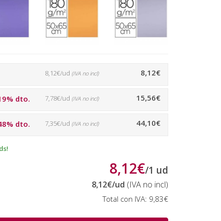
8,12€
8,12€/ud
(IVA no incl)
15,56€
19% dto.
7,78€/ud
(IVA no incl)
44,10€
48% dto.
7,35€/ud
(IVA no incl)
ds!
8,12€
/
1
ud
8,12€
/ud
(IVA no incl)
Total con IVA:
9,83€