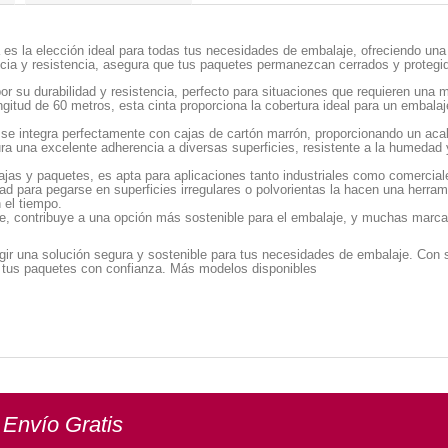
es la elección ideal para todas tus necesidades de embalaje, ofreciendo una s
ncia y resistencia, asegura que tus paquetes permanezcan cerrados y protegi
or su durabilidad y resistencia, perfecto para situaciones que requieren una 
ud de 60 metros, esta cinta proporciona la cobertura ideal para un embalaje 
 se integra perfectamente con cajas de cartón marrón, proporcionando un acab
ra una excelente adherencia a diversas superficies, resistente a la humedad y
jas y paquetes, es apta para aplicaciones tanto industriales como comerciales,
ad para pegarse en superficies irregulares o polvorientas la hacen una herra
 el tiempo.
ble, contribuye a una opción más sostenible para el embalaje, y muchas marc
gir una solución segura y sostenible para tus necesidades de embalaje. Con 
r tus paquetes con confianza. Más modelos disponibles
 Envío Gratis