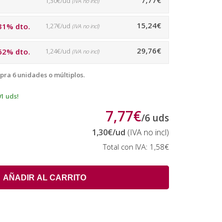
7,77€
1,30€/ud
(IVA no incl)
15,24€
31% dto.
1,27€/ud
(IVA no incl)
29,76€
62% dto.
1,24€/ud
(IVA no incl)
pra 6 unidades o múltiplos.
01 uds!
7,77€
/
6
uds
1,30€
/ud
(IVA no incl)
Total con IVA:
1,58€
AÑADIR AL CARRITO