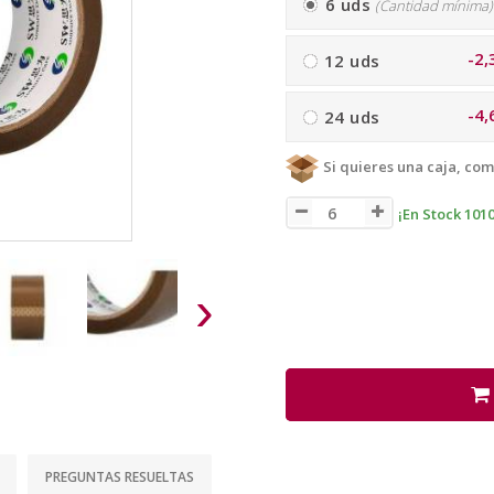
6 uds
(Cantidad mínima)
-2,
12 uds
-4,
24 uds
Si quieres una caja, com
¡En Stock 101
›
PREGUNTAS RESUELTAS