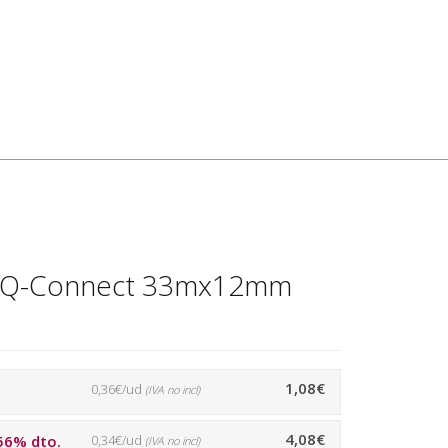
va Q-Connect 33mx12mm
1,08€
0,36€/ud
(IVA no incl)
4,08€
56% dto.
0,34€/ud
(IVA no incl)