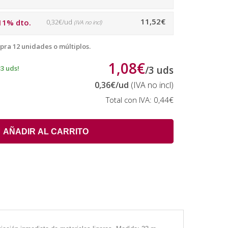
11,52€
11% dto.
0,32€/ud
(IVA no incl)
pra 12 unidades o múltiplos.
1,08€
33 uds!
/
3
uds
0,36€
/ud
(IVA no incl)
Total con IVA:
0,44€
AÑADIR AL CARRITO