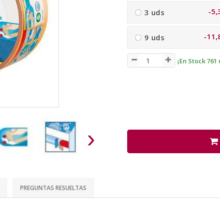
-5,
3 uds
-11,
9 uds
¡En Stock 761 
›
PREGUNTAS RESUELTAS