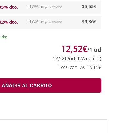
35,55€
35% dto.
11,85€/ud
(IVA no incl)
99,36€
82% dto.
11,04€/ud
(IVA no incl)
uds!
12,52€
/
1
ud
12,52€
/ud
(IVA no incl)
Total con IVA:
15,15€
AÑADIR AL CARRITO