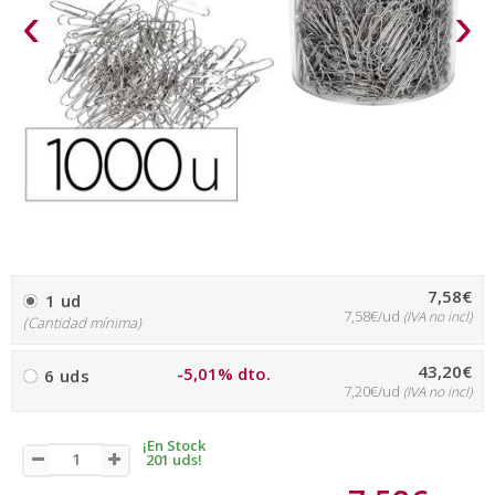
‹
›
7,58€
1 ud
7,58€/ud
(IVA no incl)
(Cantidad mínima)
43,20€
-5,01% dto.
6 uds
7,20€/ud
(IVA no incl)
¡En Stock
201 uds!