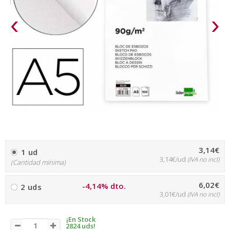
‹
›
3,14€
1 ud
3,14€/ud
(IVA no incl)
(Cantidad mínima)
6,02€
-4,14% dto.
2 uds
3,01€/ud
(IVA no incl)
¡En Stock
2824 uds!