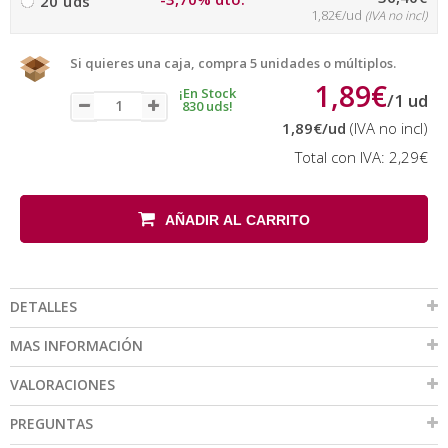
20 uds
1,82€/ud
(IVA no incl)
Si quieres una caja, compra 5 unidades o múltiplos.
1,89€
¡En Stock
/
1
ud
830 uds!
1,89€
/ud
(IVA no incl)
Total con IVA:
2,29€
AÑADIR AL CARRITO
DETALLES
MAS INFORMACIÓN
VALORACIONES
PREGUNTAS