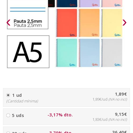
‹
›
1,89€
1 ud
1,89€/ud
(IVA no incl)
(Cantidad mínima)
9,15€
-3,17% dto.
5 uds
1,83€/ud
(IVA no incl)
36,40€
-3,70% dto.