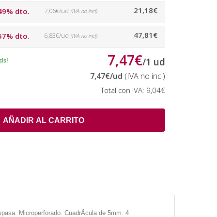
21,18€
49% dto.
7,06€/ud
(IVA no incl)
47,81€
57% dto.
6,83€/ud
(IVA no incl)
7,47€
ds!
/
1
ud
7,47€
/ud
(IVA no incl)
Total con IVA:
9,04€
AÑADIR AL CARRITO
raspasa. Microperforado. CuadrÃ­cula de 5mm. 4