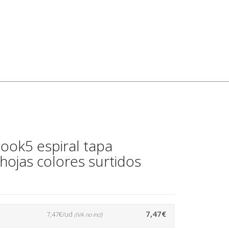
ook5 espiral tapa
hojas colores surtidos
7,47€
7,47€/ud
(IVA no incl)