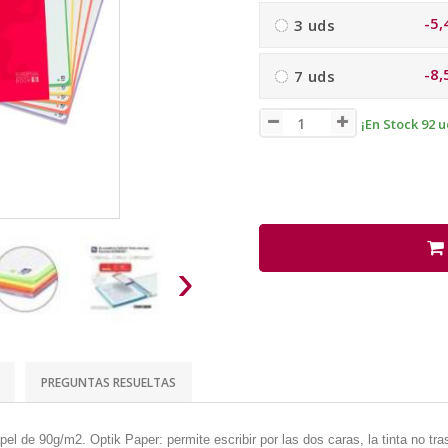
-5,
3 uds
-8,
7 uds
¡En Stock 92 u
›
PREGUNTAS RESUELTAS
pel de 90g/m2. Optik Paper: permite escribir por las dos caras, la tinta no t