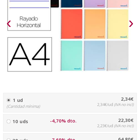
‹
›
2,34€
1 ud
2,34€/ud
(IVA no incl)
(Cantidad mínima)
22,30€
-4,70% dto.
10 uds
2,23€/ud
(IVA no incl)
64,80€
-7,69% dto.