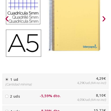
‹
›
4,29€
1 ud
4,29€/ud
(IVA no incl)
(Cantidad mínima)
8,10€
-5,59% dto.
2 uds
4,05€/ud
(IVA no incl)
15,72€
-8,39% dto.