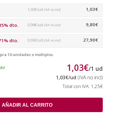
1,03€
1,03€/ud
(IVA no incl)
9,80€
85% dto.
0,98€/ud
(IVA no incl)
27,90€
71% dto.
0,93€/ud
(IVA no incl)
pra 10 unidades o múltiplos.
1,03€
ds!
/
1
ud
1,03€
/ud
(IVA no incl)
Total con IVA:
1,25€
AÑADIR AL CARRITO