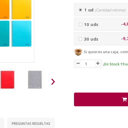
1 ud
(Cantidad mínima)
-4,
10 uds
-9,
30 uds
Si quieres una caja, com
¡En Stock 19 u
›
PREGUNTAS RESUELTAS