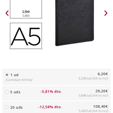
‹
›
6,20€
1 ud
6,20€/ud
(IVA no incl)
(Cantidad mínima)
29,20€
-5,81% dto.
5 uds
5,84€/ud
(IVA no incl)
108,40€
-12,58% dto.
20 uds
5,42€/ud
(IVA no incl)