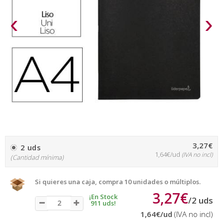
‹
›
3,27€
2 uds
1,64€/ud
(IVA no incl)
(Cantidad mínima)
Si quieres una caja, compra 10 unidades o múltiplos.
3,27€
¡En Stock
/
2
uds
911 uds!
1,64€
/ud
(IVA no incl)