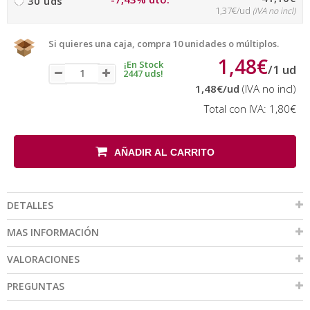
30 uds
1,37€/ud
(IVA no incl)
Si quieres una caja, compra 10 unidades o múltiplos.
1,48€
¡En Stock
/
1
ud
2447 uds!
1,48€
/ud
(IVA no incl)
Total con IVA:
1,80€
AÑADIR AL CARRITO
DETALLES
MAS INFORMACIÓN
VALORACIONES
PREGUNTAS