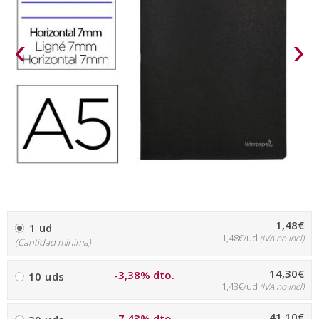
‹
›
1,48€
1 ud
1,48€/ud
(IVA no incl)
(Cantidad mínima)
14,30€
-3,38% dto.
10 uds
1,43€/ud
(IVA no incl)
41,10€
-7,43% dto.