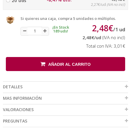
20 uds
2,27€/ud
(IVA no incl)
Si quieres una caja, compra 5 unidades o múltiplos.
2,48€
¡En Stock
/
1
ud
189 uds!
2,48€
/ud
(IVA no incl)
Total con IVA:
3,01€
AÑADIR AL CARRITO
DETALLES
MAS INFORMACIÓN
VALORACIONES
PREGUNTAS