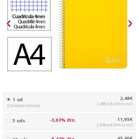
‹
›
2,48€
1 ud
2,48€/ud
(IVA no incl)
(Cantidad mínima)
11,95€
-3,63% dto.
5 uds
2,39€/ud
(IVA no incl)
45,40€
-8,47% dto.