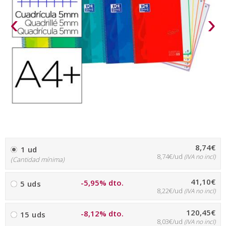
‹
›
8,74€
1 ud
8,74€/ud
(IVA no incl)
(Cantidad mínima)
41,10€
-5,95% dto.
5 uds
8,22€/ud
(IVA no incl)
120,45€
-8,12% dto.
15 uds
8,03€/ud
(IVA no incl)