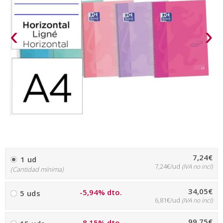
‹
›
7,24€
1 ud
7,24€/ud
(IVA no incl)
(Cantidad mínima)
34,05€
-5,94% dto.
5 uds
6,81€/ud
(IVA no incl)
99,75€
-8,15% dto.