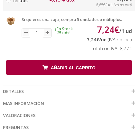
15 uds
6,65€/ud
(IVA no incl)
Si quieres una caja, compra 5 unidades o múltiplos.
7,24€
¡En Stock
/
1
ud
25 uds!
7,24€
/ud
(IVA no incl)
Total con IVA:
8,77€
AÑADIR AL CARRITO
DETALLES
MAS INFORMACIÓN
VALORACIONES
PREGUNTAS