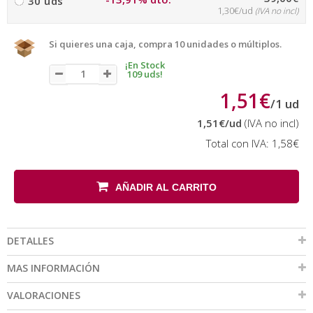
30 uds
1,30€/ud
(IVA no incl)
Si quieres una caja, compra 10 unidades o múltiplos.
¡En Stock
109 uds!
1,51€
/
1
ud
1,51€
/ud
(IVA no incl)
Total con IVA:
1,58€
AÑADIR AL CARRITO
DETALLES
MAS INFORMACIÓN
VALORACIONES