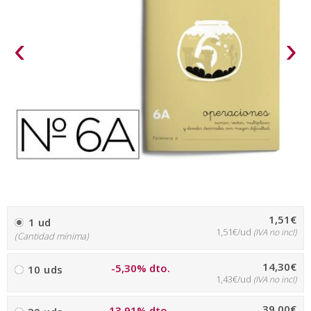
‹
›
1,51€
1 ud
1,51€/ud
(IVA no incl)
(Cantidad mínima)
14,30€
-5,30% dto.
10 uds
1,43€/ud
(IVA no incl)
39,00€
-13,91% dto.