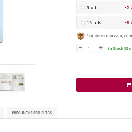
-5,
5 uds
-8,
15 uds
Si quieres una caja, com
¡En Stock 93 u
PREGUNTAS RESUELTAS