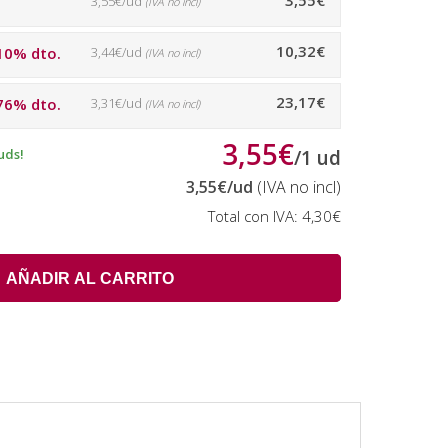
3,55€
3,55€/ud
(IVA no incl)
10,32€
10% dto.
3,44€/ud
(IVA no incl)
23,17€
76% dto.
3,31€/ud
(IVA no incl)
3,55€
uds!
/
1
ud
3,55€
/ud
(IVA no incl)
Total con IVA:
4,30€
AÑADIR AL CARRITO