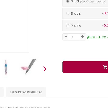
1 ud
(Cantidad mínima)
-3,
3 uds
-6,
7 uds
¡En Stock 821 
›
PREGUNTAS RESUELTAS