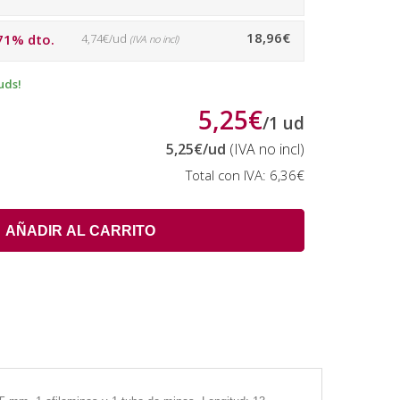
18,96€
71% dto.
4,74€/ud
(IVA no incl)
uds!
5,25€
/
1
ud
5,25€
/ud
(IVA no incl)
Total con IVA:
6,36€
AÑADIR AL CARRITO