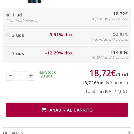
18,72€
1 ud
18,72€/ud
(IVA no incl)
(Cantidad mínima)
53,01€
-5,61% dto.
3 uds
17,67€/ud
(IVA no incl)
114,94€
-12,29% dto.
7 uds
16,42€/ud
(IVA no incl)
18,72€
¡En Stock
/
1
ud
29 uds!
18,72€
/ud
(IVA no incl)
Total con IVA:
22,66€
AÑADIR AL CARRITO
DETALLES