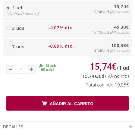
15,74€
1 ud
15,74€/ud
(IVA no incl)
(Cantidad mínima)
45,30€
-4,07% dto.
3 uds
15,10€/ud
(IVA no incl)
100,38€
-8,89% dto.
7 uds
14,34€/ud
(IVA no incl)
15,74€
¡En Stock
/
1
ud
63 uds!
15,74€
/ud
(IVA no incl)
Total con IVA:
19,05€
AÑADIR AL CARRITO
DETALLES