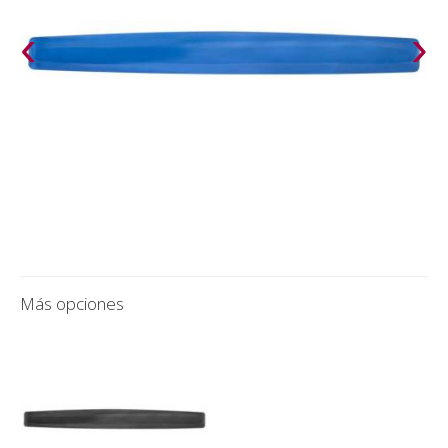
‹
›
Más opciones