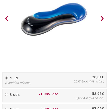
‹
›
20,01€
1 ud
20,01€/ud
(IVA no incl)
(Cantidad mínima)
58,95€
-1,80% dto.
3 uds
19,65€/ud
(IVA no incl)
97,05€
-3,00% dto.