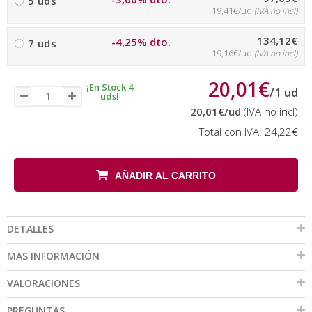
5 uds
19,41€/ud
(IVA no incl)
134,12€
-4,25% dto.
7 uds
19,16€/ud
(IVA no incl)
20,01€
¡En Stock 4
/
1
ud
uds!
20,01€
/ud
(IVA no incl)
Total con IVA:
24,22€
AÑADIR AL CARRITO
DETALLES
MAS INFORMACIÓN
VALORACIONES
PREGUNTAS