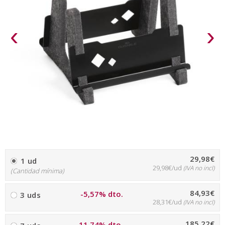
‹
›
29,98€
1 ud
29,98€/ud
(IVA no incl)
(Cantidad mínima)
84,93€
-5,57% dto.
3 uds
28,31€/ud
(IVA no incl)
185,22€
-11,74% dto.