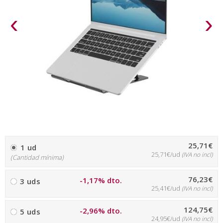
‹
›
25,71€
1 ud
25,71€/ud
(IVA no incl)
(Cantidad mínima)
76,23€
-1,17% dto.
3 uds
25,41€/ud
(IVA no incl)
124,75€
-2,96% dto.
5 uds
24,95€/ud
(IVA no incl)