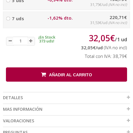
5 uds
31,75€/ud
(IVA no incl)
220,71€
-1,62% dto.
7 uds
31,53€/ud
(IVA no incl)
32,05€
¡En Stock
/
1
ud
373 uds!
32,05€
/ud
(IVA no incl)
Total con IVA:
38,79€
AÑADIR AL CARRITO
DETALLES
MAS INFORMACIÓN
VALORACIONES
PREGUNTAS