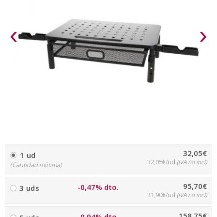
‹
›
32,05€
1 ud
32,05€/ud
(IVA no incl)
(Cantidad mínima)
95,70€
-0,47% dto.
3 uds
31,90€/ud
(IVA no incl)
158,75€
-0,94% dto.