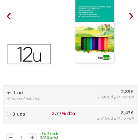
‹
›
2,89€
1 ud
2,89€/ud
(IVA no incl)
(Cantidad mínima)
8,43€
-2,77% dto.
3 uds
2,81€/ud
(IVA no incl)
¡En Stock
3030 uds!