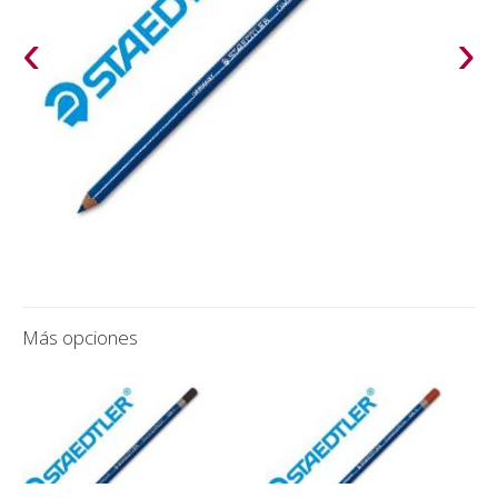
‹
›
Más opciones