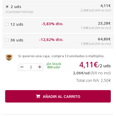
4,11€
2 uds
2,06€/ud
(IVA no incl)
(Cantidad mínima)
23,28€
-5,83% dto.
12 uds
1,94€/ud
(IVA no incl)
64,80€
-12,62% dto.
36 uds
1,80€/ud
(IVA no incl)
Si quieres una caja, compra 12 unidades o múltiplos.
4,11€
¡En Stock
/
2
uds
800 uds!
2,06€
/ud
(IVA no incl)
Total con IVA:
2,50€
AÑADIR AL CARRITO