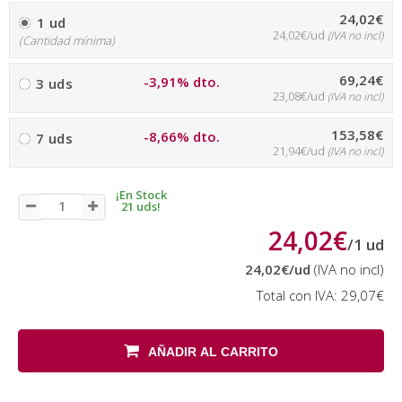
24,02€
1 ud
24,02€/ud
(IVA no incl)
(Cantidad mínima)
69,24€
-3,91% dto.
3 uds
23,08€/ud
(IVA no incl)
153,58€
-8,66% dto.
7 uds
21,94€/ud
(IVA no incl)
¡En Stock
21 uds!
24,02€
/
1
ud
24,02€
/ud
(IVA no incl)
Total con IVA:
29,07€
AÑADIR AL CARRITO