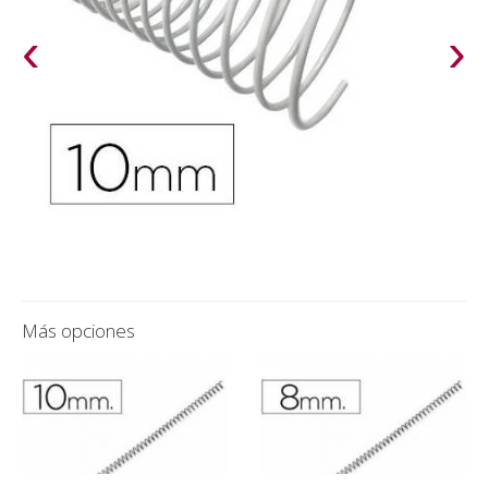
‹
›
Más opciones