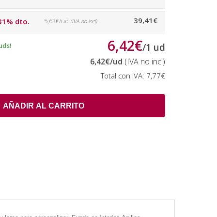
39,41€
31% dto.
5,63€/ud
(IVA no incl)
6,42€
uds!
/
1
ud
6,42€
/ud
(IVA no incl)
Total con IVA:
7,77€
AÑADIR AL CARRITO