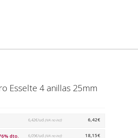
o Esselte 4 anillas 25mm
6,42€
6,42€/ud
(IVA no incl)
18,15€
76% dto.
6,05€/ud
(IVA no incl)