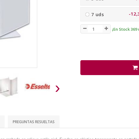
-12,
7 uds
¡En Stock 369 
›
PREGUNTAS RESUELTAS