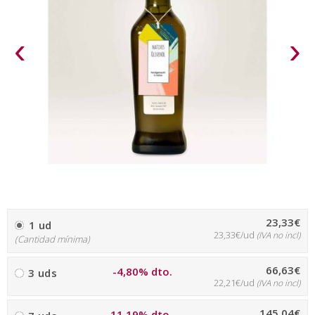
‹
›
23,33€
1 ud
23,33€/ud
(IVA no incl)
(Cantidad mínima)
66,63€
-4,80% dto.
3 uds
22,21€/ud
(IVA no incl)
145,04€
-11,19% dto.