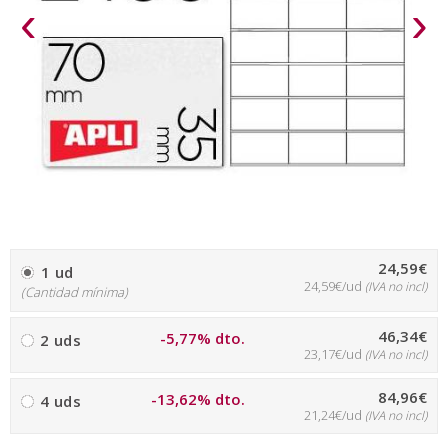
‹
›
24,59€
1 ud
24,59€/ud
(IVA no incl)
(Cantidad mínima)
46,34€
-5,77% dto.
2 uds
23,17€/ud
(IVA no incl)
84,96€
-13,62% dto.
4 uds
21,24€/ud
(IVA no incl)