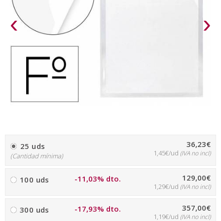
‹
›
36,23€
25 uds
1,45€/ud
(IVA no incl)
(Cantidad mínima)
129,00€
-11,03% dto.
100 uds
1,29€/ud
(IVA no incl)
357,00€
-17,93% dto.
300 uds
1,19€/ud
(IVA no incl)