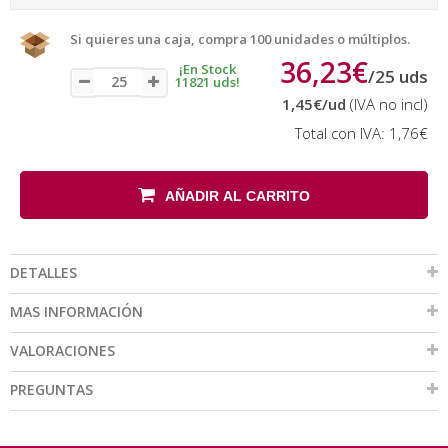
Si quieres una caja, compra 100 unidades o múltiplos.
36,23€
¡En Stock
/
25
uds
11821 uds!
1,45€
/ud
(IVA no incl)
Total con IVA:
1,76€
AÑADIR AL CARRITO
DETALLES
MAS INFORMACIÓN
VALORACIONES
PREGUNTAS