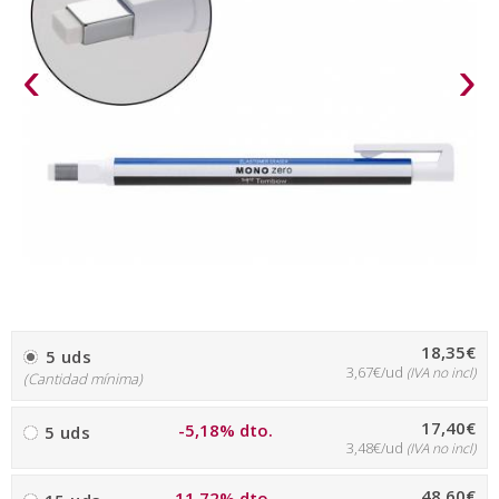
‹
›
18,35€
5 uds
3,67€/ud
(IVA no incl)
(Cantidad mínima)
17,40€
-5,18% dto.
5 uds
3,48€/ud
(IVA no incl)
48,60€
-11,72% dto.