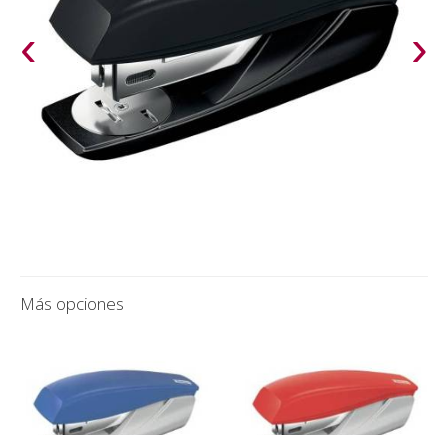
‹
›
Más opciones