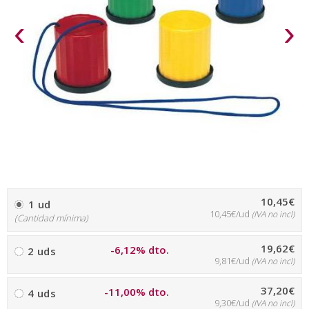
‹
›
10,45€
1 ud
10,45€/ud
(IVA no incl)
(Cantidad mínima)
19,62€
-6,12% dto.
2 uds
9,81€/ud
(IVA no incl)
37,20€
-11,00% dto.
4 uds
9,30€/ud
(IVA no incl)