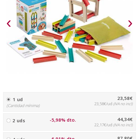
‹
›
23,58€
1 ud
23,58€/ud
(IVA no incl)
(Cantidad mínima)
44,34€
-5,98% dto.
2 uds
22,17€/ud
(IVA no incl)
87,80€
-6,91% dto.