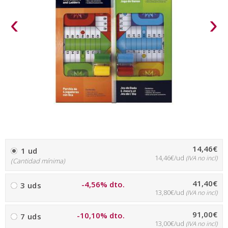
‹
›
14,46€
1 ud
14,46€/ud
(IVA no incl)
(Cantidad mínima)
41,40€
-4,56% dto.
3 uds
13,80€/ud
(IVA no incl)
91,00€
-10,10% dto.
7 uds
13,00€/ud
(IVA no incl)