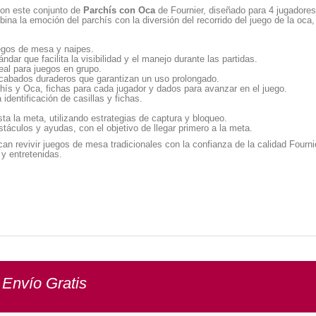
 con este conjunto de
Parchís con Oca
de Fournier, diseñado para 4 jugadore
a la emoción del parchís con la diversión del recorrido del juego de la oca,
uegos de mesa y naipes.
ar que facilita la visibilidad y el manejo durante las partidas.
eal para juegos en grupo.
acabados duraderos que garantizan un uso prolongado.
ís y Oca, fichas para cada jugador y dados para avanzar en el juego.
 identificación de casillas y fichas.
ta la meta, utilizando estrategias de captura y bloqueo.
áculos y ayudas, con el objetivo de llegar primero a la meta.
n revivir juegos de mesa tradicionales con la confianza de la calidad Fournier
 y entretenidas.
 Envío Gratis