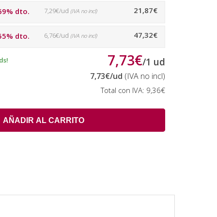
21,87€
69% dto.
7,29€/ud
(IVA no incl)
47,32€
55% dto.
6,76€/ud
(IVA no incl)
7,73€
ds!
/
1
ud
7,73€
/ud
(IVA no incl)
Total con IVA:
9,36€
AÑADIR AL CARRITO