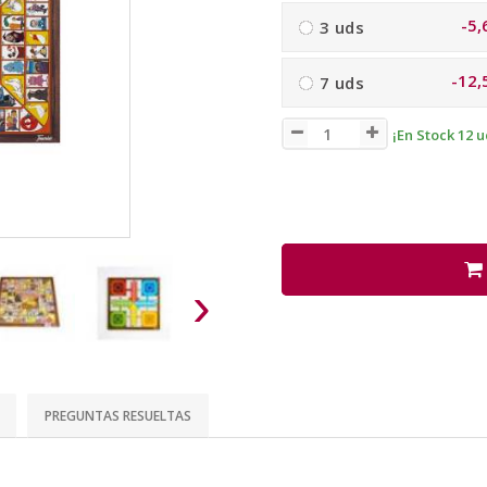
-5,
3 uds
-12,
7 uds
¡En Stock 12 u
›
PREGUNTAS RESUELTAS