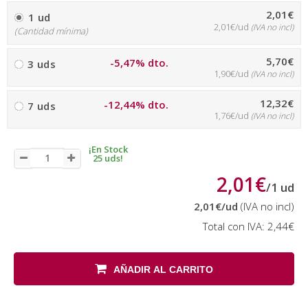
2,01€
1 ud
2,01€/ud
(IVA no incl)
(Cantidad mínima)
5,70€
-5,47% dto.
3 uds
1,90€/ud
(IVA no incl)
12,32€
-12,44% dto.
7 uds
1,76€/ud
(IVA no incl)
¡En Stock
25 uds!
2,01€
/
1
ud
2,01€
/ud
(IVA no incl)
Total con IVA:
2,44€
AÑADIR AL CARRITO