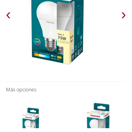
‹
›
Más opciones