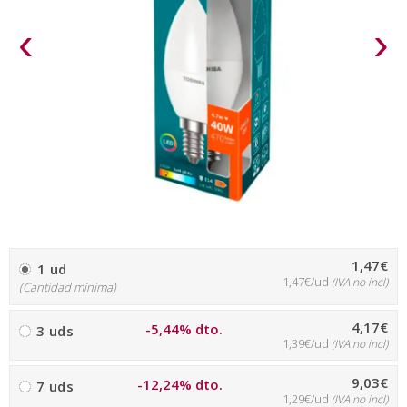
‹
›
1,47€
1 ud
1,47€/ud
(IVA no incl)
(Cantidad mínima)
4,17€
-5,44% dto.
3 uds
1,39€/ud
(IVA no incl)
9,03€
-12,24% dto.
7 uds
1,29€/ud
(IVA no incl)