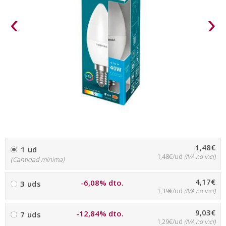
‹
›
1,48€
1 ud
1,48€/ud
(IVA no incl)
(Cantidad mínima)
4,17€
-6,08% dto.
3 uds
1,39€/ud
(IVA no incl)
9,03€
-12,84% dto.
7 uds
1,29€/ud
(IVA no incl)