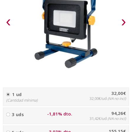
‹
›
32,00€
1 ud
32,00€/ud
(IVA no incl)
(Cantidad mínima)
94,26€
-1,81% dto.
3 uds
31,42€/ud
(IVA no incl)
155,15€
-3,03% dto.