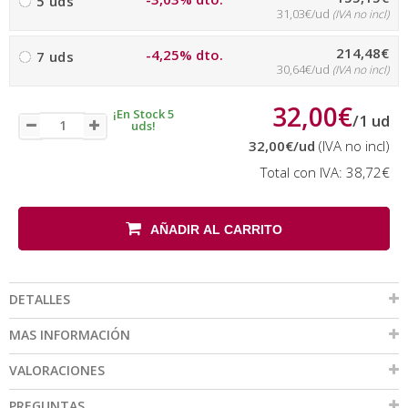
5 uds
31,03€/ud
(IVA no incl)
214,48€
-4,25% dto.
7 uds
30,64€/ud
(IVA no incl)
32,00€
¡En Stock 5
/
1
ud
uds!
32,00€
/ud
(IVA no incl)
Total con IVA:
38,72€
AÑADIR AL CARRITO
DETALLES
MAS INFORMACIÓN
VALORACIONES
PREGUNTAS