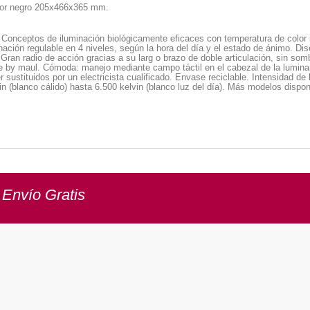
color negro 205x466x365 mm.
 Conceptos de iluminación biológicamente eficaces con temperatura de color i
nación regulable en 4 niveles, según la hora del día y el estado de ánimo. Dis
 Gran radio de acción gracias a su larg o brazo de doble articulación, sin s
 by maul. Cómoda: manejo mediante campo táctil en el cabezal de la luminari
er sustituidos por un electricista cualificado. Envase reciclable. Intensidad de
in (blanco cálido) hasta 6.500 kelvin (blanco luz del día). Más modelos dispon
 Envío Gratis