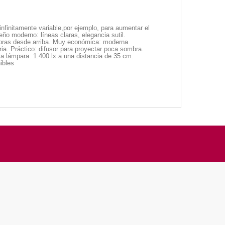
nfinitamente variable,por ejemplo, para aumentar el
eño moderno: líneas claras, elegancia sutil.
ombras desde arriba. Muy económica: moderna
a. Práctico: difusor para proyectar poca sombra.
 la lámpara: 1.400 lx a una distancia de 35 cm.
ibles