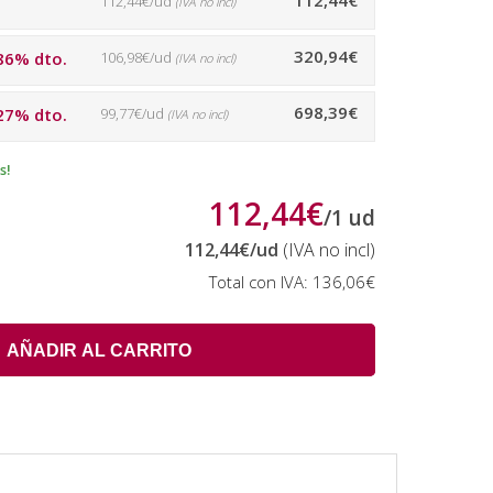
112,44€
112,44€/ud
(IVA no incl)
320,94€
86% dto.
106,98€/ud
(IVA no incl)
698,39€
27% dto.
99,77€/ud
(IVA no incl)
s!
112,44€
/
1
ud
112,44€
/ud
(IVA no incl)
Total con IVA:
136,06€
AÑADIR AL CARRITO