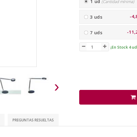
1 ud
(Cantidad mínima)
-4,
3 uds
-11,
7 uds
¡En Stock 4 ud
›
PREGUNTAS RESUELTAS