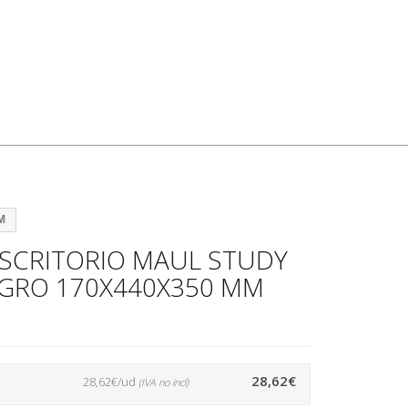
M
ESCRITORIO MAUL STUDY
EGRO 170X440X350 MM
28,62€
28,62€/ud
(IVA no incl)