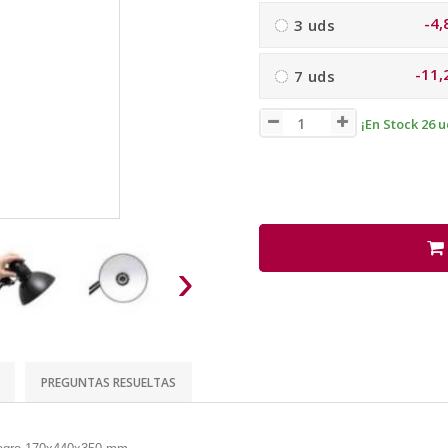
-4,
3 uds
-11,
7 uds
¡En Stock 26 u
›
PREGUNTAS RESUELTAS