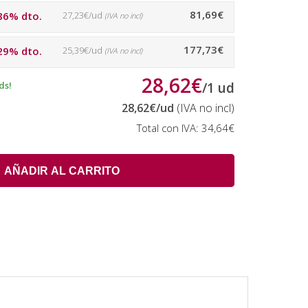
81,69€
86% dto.
27,23€/ud
(IVA no incl)
177,73€
29% dto.
25,39€/ud
(IVA no incl)
28,62€
ds!
/
1
ud
28,62€
/ud
(IVA no incl)
Total con IVA:
34,64€
AÑADIR AL CARRITO