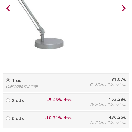
‹
›
81,07€
1 ud
81,07€/ud
(IVA no incl)
(Cantidad mínima)
153,28€
-5,46% dto.
2 uds
76,64€/ud
(IVA no incl)
436,26€
-10,31% dto.
6 uds
72,71€/ud
(IVA no incl)