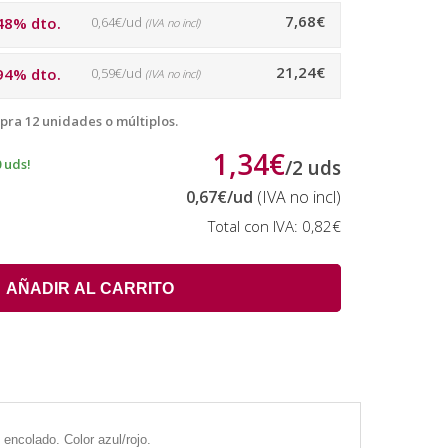
7,68€
48% dto.
0,64€/ud
(IVA no incl)
21,24€
94% dto.
0,59€/ud
(IVA no incl)
pra 12 unidades o múltiplos.
1,34€
 uds!
/
2
uds
0,67€
/ud
(IVA no incl)
Total con IVA:
0,82€
AÑADIR AL CARRITO
 encolado. Color azul/rojo.