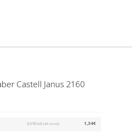
aber Castell Janus 2160
1,34€
0,67€/ud
(IVA no incl)